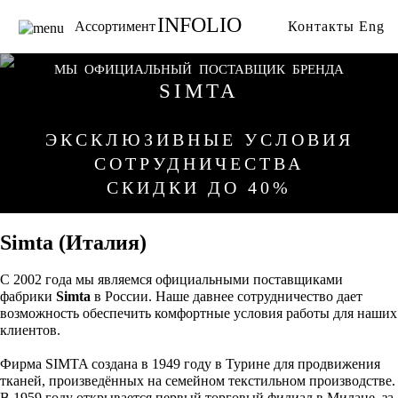
INFOLIO
Ассортимент
Контакты
Eng
Главная
Ткани
МЫ ОФИЦИАЛЬНЫЙ ПОСТАВЩИК БРЕНДА
SIMTA
Каталог
Обои
Бренды
Карнизы
ЭКСКЛЮЗИВНЫЕ УСЛОВИЯ
Услуги
Ковры
СОТРУДНИЧЕСТВА
О нас
Тримминги
СКИДКИ ДО 40%
Акции
Постельное белье
Галерея
Гобелены
Simta (Италия)
Сотрудничество
Пледы
Видео
С 2002 года мы являемся официальными поставщиками
фабрики
Simta
в России. Наше давнее сотрудничество дает
возможность обеспечить комфортные условия работы для наших
клиентов.
Фирма SIMTA создана в 1949 году в Турине для продвижения
тканей, произведённых на семейном текстильном производстве.