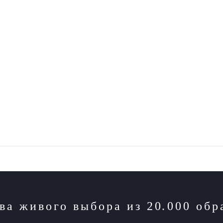
а живого выбора из 2
0
.
000 обр