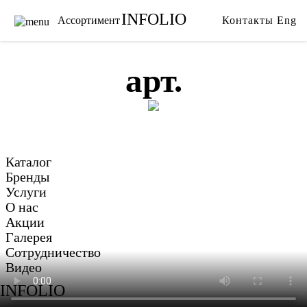
INFOLIO
Ассортимент
Контакты
Eng
Главная
Ткани
Каталог
Обои
арт.
Бренды
Карнизы
Услуги
Ковры
О нас
Тримминги
Акции
Постельное белье
Каталог
Галерея
Гобелены
Бренды
Сотрудничество
Пледы
Услуги
О нас
Видео
Акции
Галерея
Сотрудничество
Видео
INFOLIO