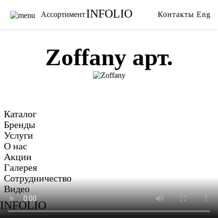
INFOLIO
Ассортимент
Контакты
Eng
Главная
Ткани
Каталог
Обои
Zoffany арт.
Бренды
Карнизы
Услуги
Ковры
О нас
Тримминги
Акции
Постельное белье
Каталог
Галерея
Гобелены
Бренды
Сотрудничество
Пледы
Услуги
О нас
Видео
Акции
Галерея
Сотрудничество
Видео
INFOLIO