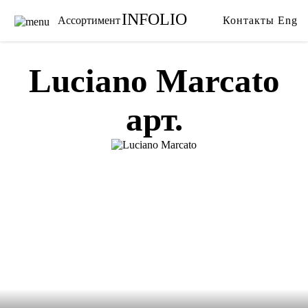
INFOLIO
Ассортимент
Контакты
Eng
Главная
Ткани
Каталог
Обои
Luciano Marcato
Бренды
Карнизы
арт.
Услуги
Ковры
О нас
Тримминги
Акции
Постельное белье
Галерея
Гобелены
Сотрудничество
Пледы
Видео