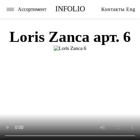
INFOLIO
Ассортимент
Контакты
Eng
Главная
Ткани
Каталог
Обои
Loris Zanca арт. 6
Бренды
Карнизы
Услуги
Ковры
О нас
Тримминги
Акции
Постельное белье
Галерея
Гобелены
Сотрудничество
Пледы
Видео