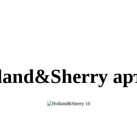
land&Sherry арт