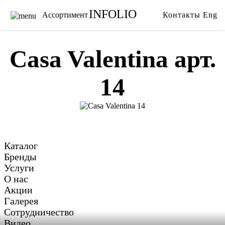
INFOLIO
Ассортимент
Контакты
Eng
Главная
Ткани
Каталог
Обои
Casa Valentina арт.
Бренды
Карнизы
14
Услуги
Ковры
О нас
Тримминги
Акции
Постельное белье
Галерея
Гобелены
Сотрудничество
Пледы
Каталог
Видео
Бренды
Услуги
О нас
Акции
Галерея
Сотрудничество
Видео