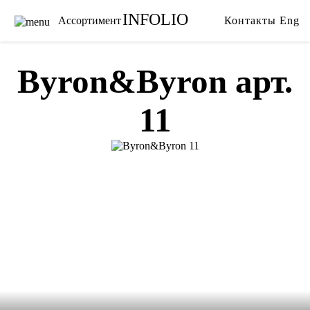
INFOLIO
Ассортимент
Контакты
Eng
Главная
Ткани
Каталог
Обои
Byron&Byron арт.
Бренды
Карнизы
11
Услуги
Ковры
О нас
Тримминги
Акции
Постельное белье
Галерея
Гобелены
Сотрудничество
Пледы
Видео