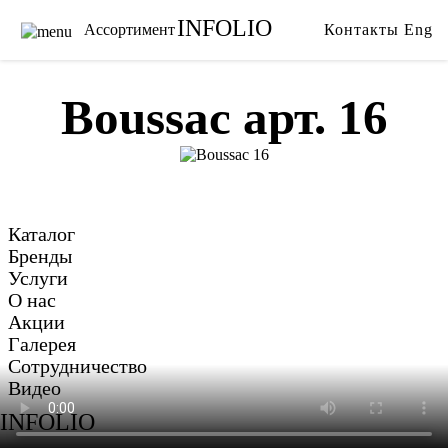
INFOLIO
Ассортимент
Контакты
Eng
Главная
Ткани
Каталог
Обои
Boussac арт. 16
Бренды
Карнизы
Услуги
Ковры
О нас
Тримминги
Акции
Постельное белье
Каталог
Галерея
Гобелены
Бренды
Сотрудничество
Пледы
Услуги
О нас
Видео
Акции
Галерея
Сотрудничество
Видео
INFOLIO