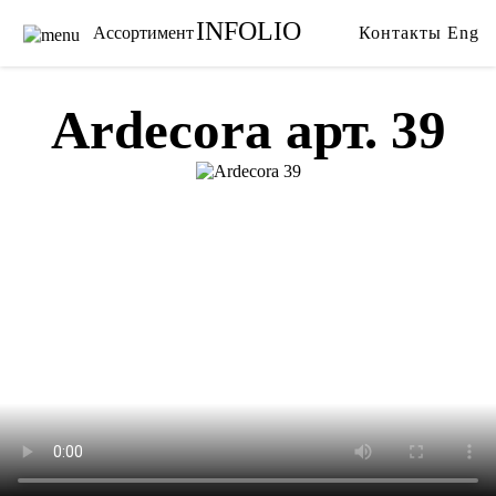
INFOLIO
Ассортимент
Контакты
Eng
Главная
Ткани
Каталог
Обои
Ardecora арт. 39
Бренды
Карнизы
Услуги
Ковры
О нас
Тримминги
Акции
Постельное белье
Галерея
Гобелены
Сотрудничество
Пледы
Видео