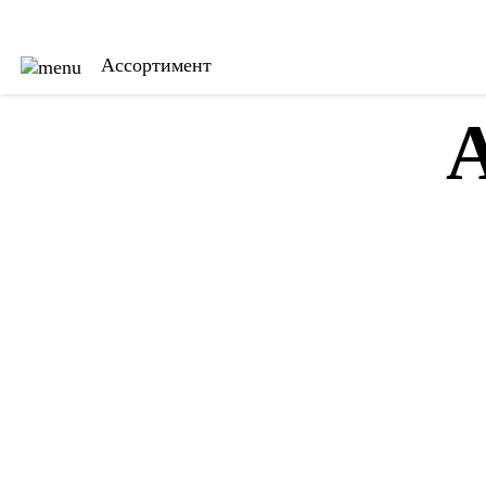
Ассортимент
Главная
Ткани
A
Каталог
Обои
Бренды
Карнизы
Услуги
Ковры
О нас
Тримминги
Акции
Постельное белье
Галерея
Гобелены
Сотрудничество
Пледы
Видео