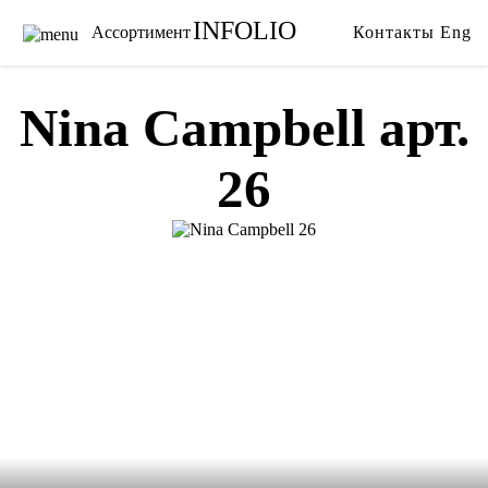
INFOLIO
Ассортимент
Контакты
Eng
Главная
Ткани
Каталог
Обои
Nina Campbell арт.
Бренды
Карнизы
26
Услуги
Ковры
О нас
Тримминги
Акции
Постельное белье
Галерея
Гобелены
Сотрудничество
Пледы
Видео