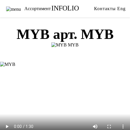
INFOLIO
Ассортимент
Контакты
Eng
Главная
Ткани
Каталог
Обои
MYB арт. MYB
Бренды
Карнизы
Услуги
Ковры
О нас
Тримминги
Акции
Постельное белье
Галерея
Гобелены
Сотрудничество
Пледы
Видео