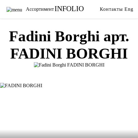
INFOLIO
Ассортимент
Контакты
Eng
Главная
Ткани
Каталог
Обои
Fadini Borghi арт.
Бренды
Карнизы
FADINI BORGHI
Услуги
Ковры
О нас
Тримминги
Акции
Постельное белье
Галерея
Гобелены
Сотрудничество
Пледы
Видео