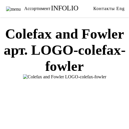
INFOLIO
Ассортимент
Контакты
Eng
Главная
Ткани
Каталог
Обои
Colefax and Fowler
Бренды
Карнизы
арт. LOGO-colefax-
Услуги
Ковры
О нас
Тримминги
fowler
Акции
Постельное белье
Галерея
Гобелены
Сотрудничество
Пледы
Видео