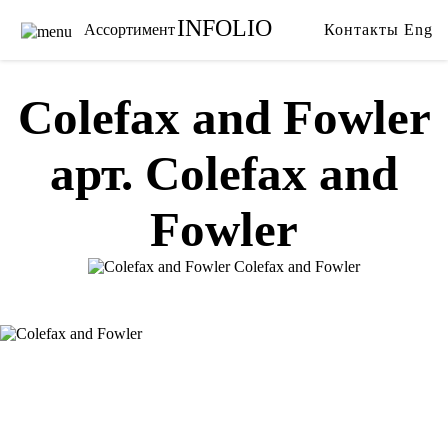
INFOLIO
Ассортимент
Контакты
Eng
Главная
Ткани
Каталог
Обои
Colefax and Fowler
Бренды
Карнизы
арт. Colefax and
Услуги
Ковры
О нас
Тримминги
Fowler
Акции
Постельное белье
Галерея
Гобелены
Сотрудничество
Пледы
Видео