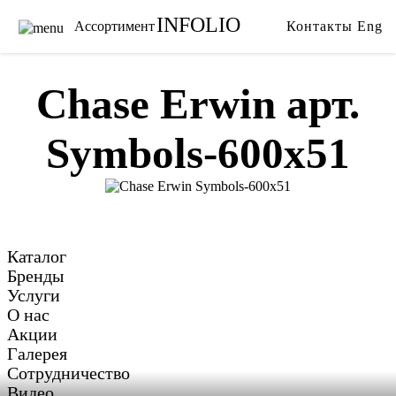
INFOLIO
Ассортимент
Контакты
Eng
Главная
Ткани
Каталог
Обои
Chase Erwin арт.
Бренды
Карнизы
Symbols-600x51
Услуги
Ковры
О нас
Тримминги
Акции
Постельное белье
Галерея
Гобелены
Сотрудничество
Пледы
Каталог
Видео
Бренды
Услуги
О нас
Акции
Галерея
Сотрудничество
Видео